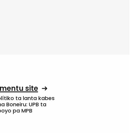
mentu site
olítiko ta lanta kabes
a Boneiru: UPB ta
apoyo pa MPB