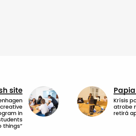
sh site
Papia
penhagen
Krísis p
 creative
atrobe n
ogram in
retirá 
students
 things”