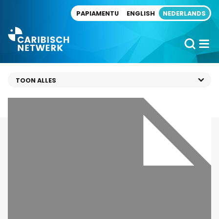
Direct naar artikel
PAPIAMENTU
ENGLISH
NEDERLANDS