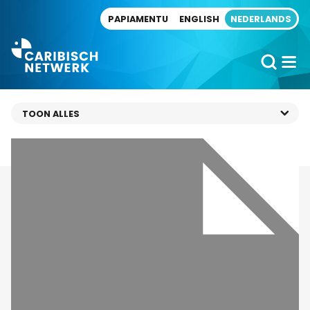
Direct naar artikel
PAPIAMENTU
ENGLISH
NEDERLANDS