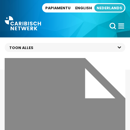
Direct naar artikel
PAPIAMENTU
ENGLISH
NEDERLANDS