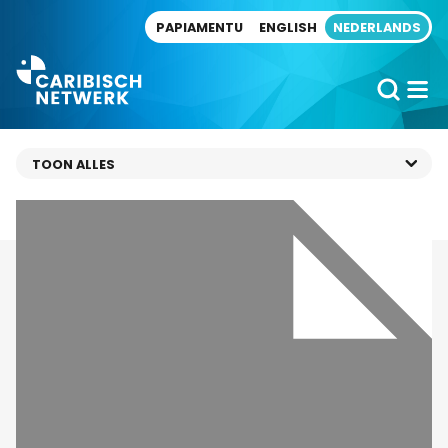
Direct naar artikel
PAPIAMENTU
ENGLISH
NEDERLANDS