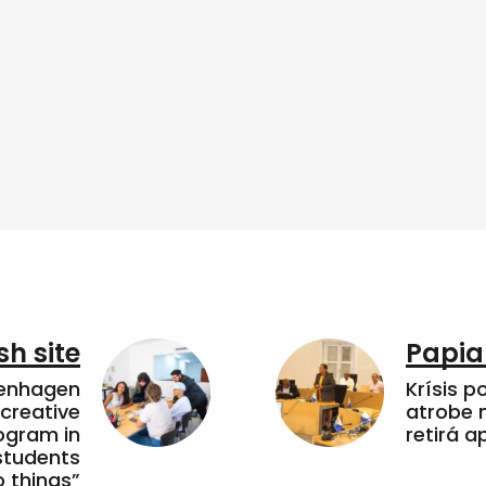
sh site
Papia
penhagen
Krísis p
 creative
atrobe n
ogram in
retirá 
students
 things”