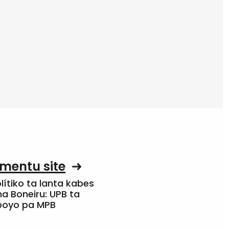
mentu site
olítiko ta lanta kabes
a Boneiru: UPB ta
apoyo pa MPB