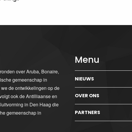
Menu
gronden over Aruba, Bonaire,
NIEUWS
ibische gemeenschap in
n we de ontwikkelingen op de
OVER ONS
volgt ook de Antilliaanse en
luitvorming in Den Haag die
PARTNERS
sche gemeenschap in