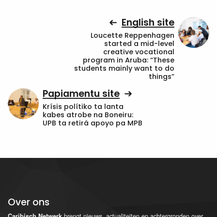
English site
Loucette Reppenhagen
started a mid-level
creative vocational
program in Aruba: “These
students mainly want to do
things”
Papiamentu site
Krísis polítiko ta lanta
kabes atrobe na Boneiru:
UPB ta retirá apoyo pa MPB
Over ons
brengt nieuws, actualiteiten en achtergronden over
Caribisch Netwerk