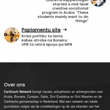
started a mid-level
creative vocational
program in Aruba: “These
students mainly want to do
things”
Papiamentu site
Krísis polítiko ta lanta
kabes atrobe na Boneiru:
UPB ta retirá apoyo pa MPB
Over ons
brengt nieuws, actualiteiten en achtergronden over
Caribisch Netwerk
Aruba, Bonaire, Curaçao, Saba, Sint Eustatius en Sint Maarten en de
Caribische gemeenschap in Nederland. Met een netwerk van lokale
journalisten volgen we de ontwikkelingen op de zes eilanden van het