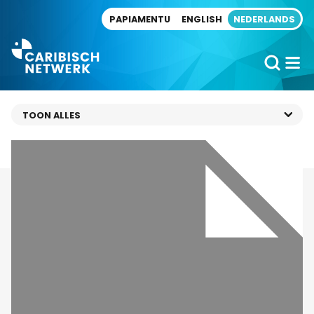
Direct naar artikel
PAPIAMENTU
ENGLISH
NEDERLANDS