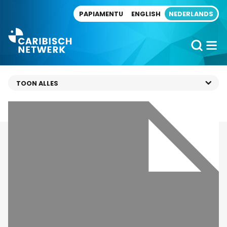
Direct naar artikel
PAPIAMENTU
ENGLISH
NEDERLANDS