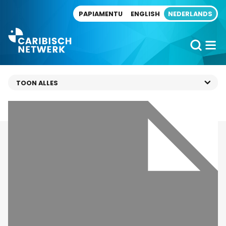
Direct naar artikel
PAPIAMENTU
ENGLISH
NEDERLANDS