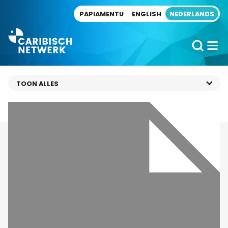
Direct naar artikel
PAPIAMENTU
ENGLISH
NEDERLANDS