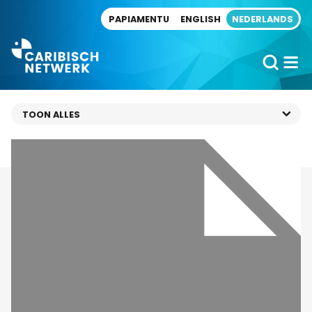
Direct naar artikel
PAPIAMENTU
ENGLISH
NEDERLANDS