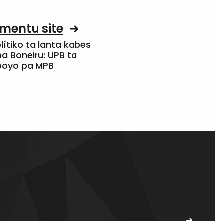
mentu site
olítiko ta lanta kabes
a Boneiru: UPB ta
apoyo pa MPB