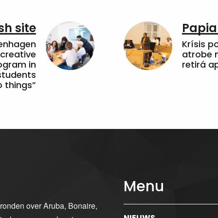
sh site
Papia
penhagen
Krísis p
 creative
atrobe n
ogram in
retirá 
students
 things”
Menu
gronden over Aruba, Bonaire,
NIEUWS