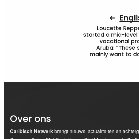
Engli
Loucette Rep
started a mid-level
vocational pr
Aruba: “These 
mainly want to do
Over ons
Caribisch Netwerk
brengt nieuws, actualiteiten en achter