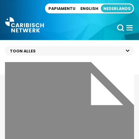
Direct naar artikel
PAPIAMENTU
ENGLISH
NEDERLANDS