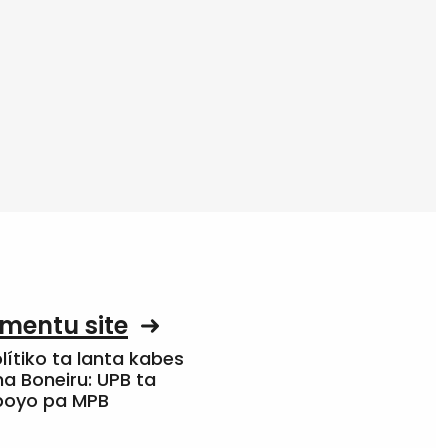
mentu site
olítiko ta lanta kabes
a Boneiru: UPB ta
apoyo pa MPB