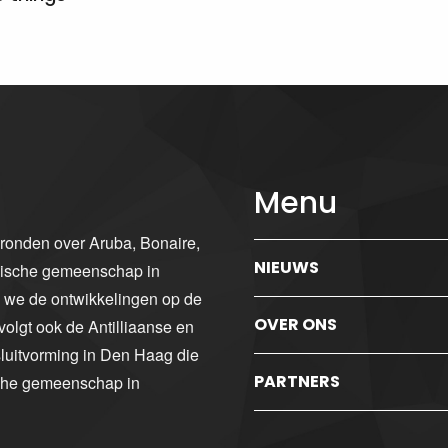
Menu
gronden over Aruba, Bonaire,
NIEUWS
ibische gemeenschap in
n we de ontwikkelingen op de
OVER ONS
volgt ook de Antilliaanse en
luitvorming in Den Haag die
PARTNERS
sche gemeenschap in