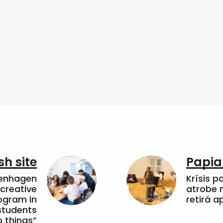
sh site
Papia
penhagen
Krísis p
 creative
atrobe n
ogram in
retirá 
students
 things”