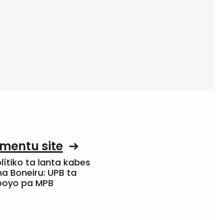
mentu site
olítiko ta lanta kabes
a Boneiru: UPB ta
apoyo pa MPB