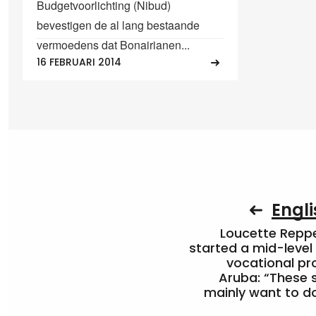
Budgetvoorlichting (Nibud)
bevestigen de al lang bestaande
vermoedens dat Bonairianen...
16 FEBRUARI 2014
Engli
Loucette Rep
started a mid-level
vocational pr
Aruba: “These 
mainly want to do