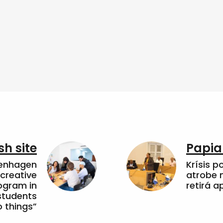
sh site
Papia
penhagen
Krísis p
 creative
atrobe n
ogram in
retirá 
students
 things”