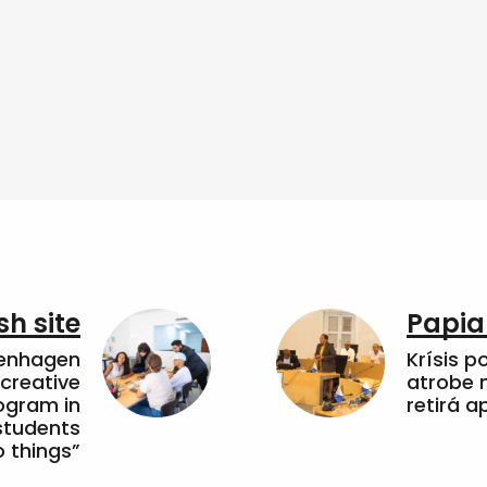
sh site
Papia
penhagen
Krísis p
 creative
atrobe n
ogram in
retirá 
students
 things”