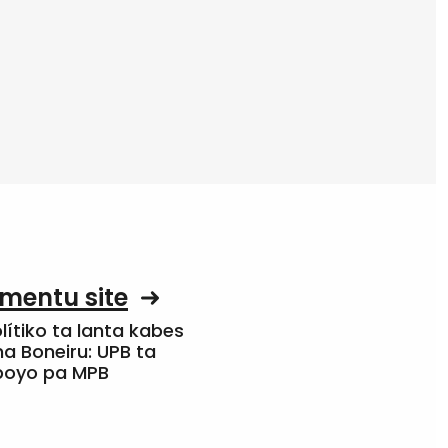
mentu site
olítiko ta lanta kabes
a Boneiru: UPB ta
apoyo pa MPB