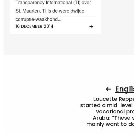
Transparency International (TI) over
St. Maarten. TI is de wereldwijde
corruptie-waakhond...
16 DECEMBER 2014
Engli
Loucette Rep
started a mid-level
vocational pr
Aruba: “These 
mainly want to do