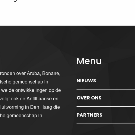
Menu
gronden over Aruba, Bonaire,
NIEUWS
ibische gemeenschap in
n we de ontwikkelingen op de
OVER ONS
volgt ook de Antilliaanse en
luitvorming in Den Haag die
PARTNERS
sche gemeenschap in