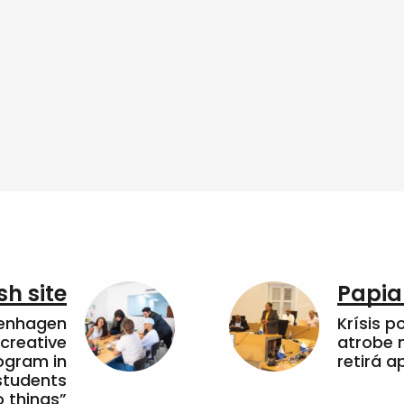
sh site
Papia
penhagen
Krísis p
 creative
atrobe n
ogram in
retirá 
students
 things”