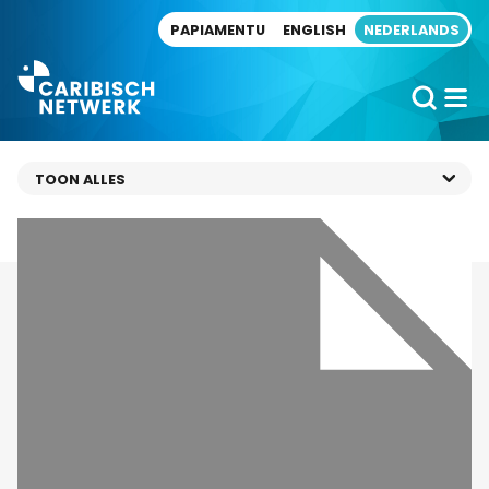
Direct naar artikel
PAPIAMENTU
ENGLISH
NEDERLANDS