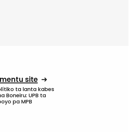
mentu site
olítiko ta lanta kabes
a Boneiru: UPB ta
apoyo pa MPB