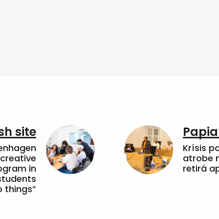
sh site
Papia
penhagen
Krísis p
 creative
atrobe n
ogram in
retirá 
students
 things”