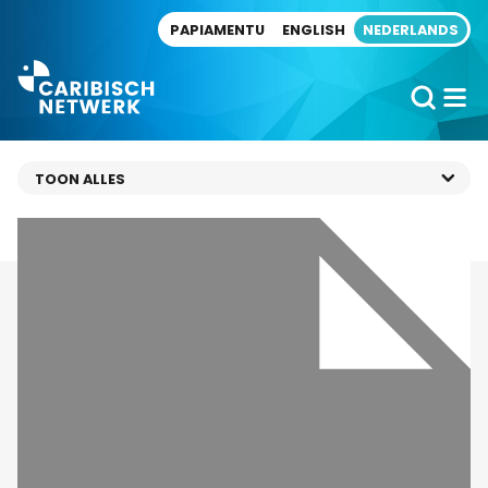
Direct naar artikel
PAPIAMENTU
ENGLISH
NEDERLANDS