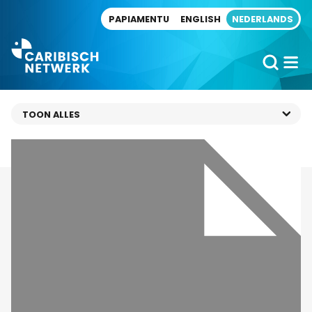
Direct naar artikel
PAPIAMENTU
ENGLISH
NEDERLANDS