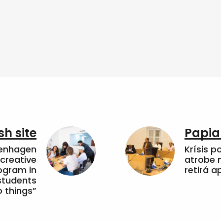
sh site
Papia
penhagen
Krísis p
 creative
atrobe n
ogram in
retirá 
students
 things”