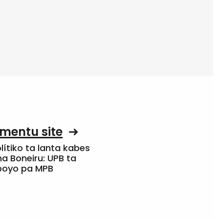
mentu site
olítiko ta lanta kabes
a Boneiru: UPB ta
apoyo pa MPB