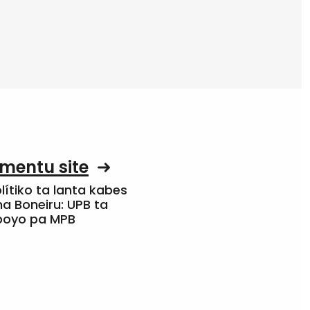
mentu site
olítiko ta lanta kabes
a Boneiru: UPB ta
apoyo pa MPB