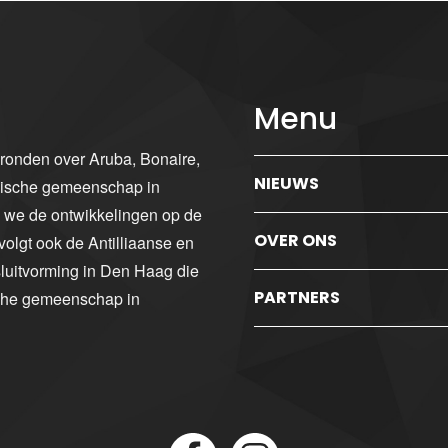
Menu
gronden over Aruba, Bonaire,
NIEUWS
ibische gemeenschap in
n we de ontwikkelingen op de
OVER ONS
volgt ook de Antilliaanse en
luitvorming in Den Haag die
PARTNERS
sche gemeenschap in