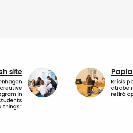
sh site
Papia
penhagen
Krísis p
 creative
atrobe n
ogram in
retirá 
students
 things”