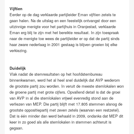
Vijftien
Eerder op de dag verklaarde partijleider Eman vijftien zetels te
gaan halen. Na de uitslag en een feestelijk ontvangst door een
uitzinnige menigte voor het partijhuis in Oranjestad, verklaarde
Eman erg blij te zijn met het bereikte resultaat. In zijn toespraak
naar de menigte toe wees de partijleider er op dat de partij sinds
haar zware nederlaag in 2001 gestaag is blijven groeien bij elke
verkiezing.
Duidelijk
Vlak nadat de stemresultaten op het hoofdstembureau
binnenkwamen, werd het al heel snel duidelijk dat AVP wederom
de grootste partij zou worden. In veruit de meeste stemlokalen won
de groene partij met grote cijfers. Opvallend detail is dat de groei
van AVP in al die stemlokalen vrijwel evenredig stond aan de
verliezen van MEP. Die partij blijft met 17.805 stemmen alsnog de
grootste oppositiepartij met zeven zetels (waarvan een restzetel).
Dat is één minder dan werd behaald in 2009, ondanks dat MEP dit
keer in zo goed als alle stemlokalen in stemmen achteruit is
gegaan.