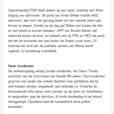
Oppositiepartij PDR bleef steken op een zetel, ondanks een flinke
stijging van stemmers. De partij van Andin Bikker haalde 4432
stemmen, wat toch niet genoeg bleek om een tweede zetel naar
binnen te slepen. Eerder op de dag gaf Bikker aan tussen de drie
en zes zetels te kunnen behalen. UPP van Booshi Wever valt
helemaal buiten de boot, en schaart zich bij PPA en RED als partij
die het de komende vier jaar buiten de Staten moet doen. Of
hiermee het eind van de politieke carrière van Wever wordt
ingeluid, is vooralsnog onduidelijk.
Geen incidenten
De verkiezingsdag verliep zonder incidenten, liet Glenn Thodé,
voorzitter van de Commissie van Goede Wil weten. Qua incidenten
ging het niet verder dan enkele klachten over partijflyers die bij
stemlokalen werden uitgedeeld, wat verboden is. Ondanks de
benauwende hitte waren veel mensen op de been om kandidaten
te vergezellen naar de stembus. Al sinds donderdag is het eiland
drooggelegd. Opvallend was de hoeveelheid extra politie-
eenheden.