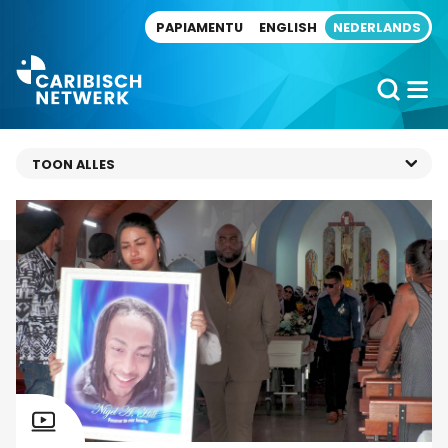
Direct naar artikel
PAPIAMENTU
ENGLISH
NEDERLANDS