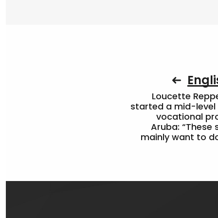
Engli
Loucette Rep
started a mid-level
vocational pr
Aruba: “These 
mainly want to do