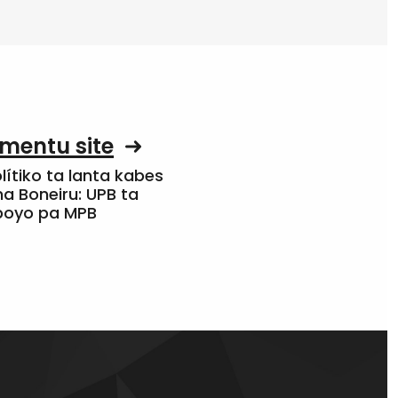
mentu site
olítiko ta lanta kabes
a Boneiru: UPB ta
apoyo pa MPB