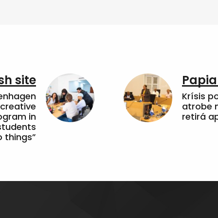
sh site
Papia
penhagen
Krísis p
 creative
atrobe n
ogram in
retirá 
students
 things”