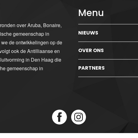
Menu
gronden over Aruba, Bonaire,
NIEUWS
ibische gemeenschap in
n we de ontwikkelingen op de
OVER ONS
volgt ook de Antilliaanse en
luitvorming in Den Haag die
PARTNERS
sche gemeenschap in