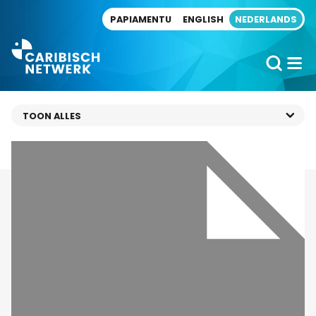
Direct naar artikel
PAPIAMENTU
ENGLISH
NEDERLANDS