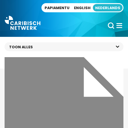
Direct naar artikel
PAPIAMENTU
ENGLISH
NEDERLANDS