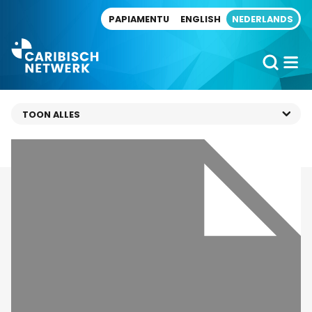
Direct naar artikel
PAPIAMENTU
ENGLISH
NEDERLANDS