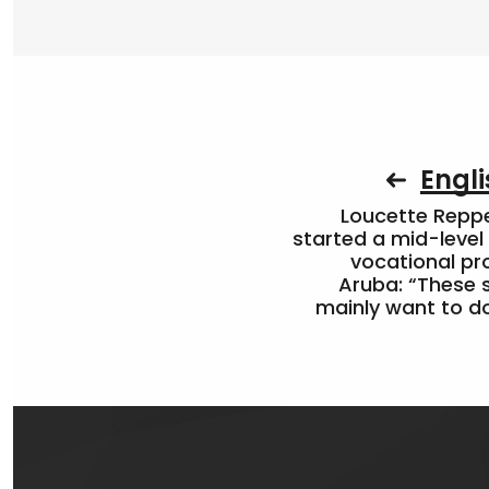
Engli
Loucette Rep
started a mid-level
vocational pr
Aruba: “These 
mainly want to do