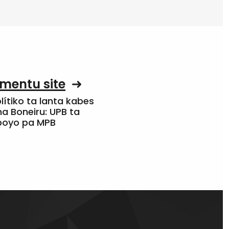
mentu site
olítiko ta lanta kabes
a Boneiru: UPB ta
apoyo pa MPB