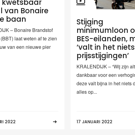
in kwetsbaar
l van Bonaire
de baan
Stijging
minimumloon o
JK – Bonaire Brandstof
BES-eilanden, 
(BBT) laat weten af te zien
‘valt in het niet
uw van een nieuwe pier
prijsstijgingen’
KRALENDIJK – “Wij zijn alt
dankbaar voor een verhogi
deze valt bijna in het niets
alles op...
RI 2022
17 JANUARI 2022