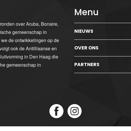
Menu
gronden over Aruba, Bonaire,
NIEUWS
ibische gemeenschap in
n we de ontwikkelingen op de
OVER ONS
volgt ook de Antilliaanse en
luitvorming in Den Haag die
PARTNERS
sche gemeenschap in