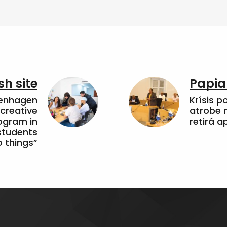
sh site
Papia
penhagen
Krísis p
 creative
atrobe n
ogram in
retirá 
students
 things”