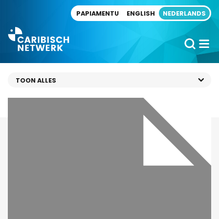
Direct naar artikel
PAPIAMENTU
ENGLISH
NEDERLANDS