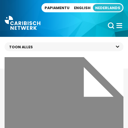
Direct naar artikel
PAPIAMENTU
ENGLISH
NEDERLANDS