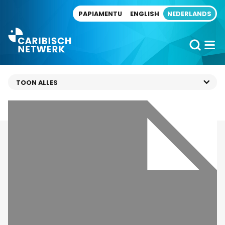
Direct naar artikel
PAPIAMENTU
ENGLISH
NEDERLANDS