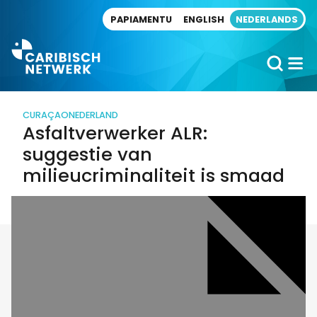
Direct naar artikel
PAPIAMENTU
ENGLISH
NEDERLANDS
CURAÇAO
NEDERLAND
Asfaltverwerker ALR:
suggestie van
milieucriminaliteit is smaad