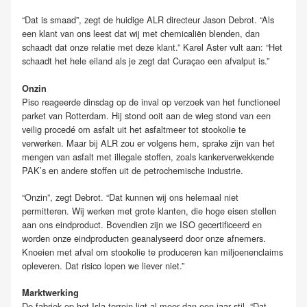
“Dat is smaad”, zegt de huidige ALR directeur Jason Debrot. “Als
een klant van ons leest dat wij met chemicaliën blenden, dan
schaadt dat onze relatie met deze klant.” Karel Aster vult aan: “Het
schaadt het hele eiland als je zegt dat Curaçao een afvalput is.”
Onzin
Piso reageerde dinsdag op de inval op verzoek van het functioneel
parket van Rotterdam. Hij stond ooit aan de wieg stond van een
veilig procedé om asfalt uit het asfaltmeer tot stookolie te
verwerken. Maar bij ALR zou er volgens hem, sprake zijn van het
mengen van asfalt met illegale stoffen, zoals kankerverwekkende
PAK’s en andere stoffen uit de petrochemische industrie.
“Onzin”, zegt Debrot. “Dat kunnen wij ons helemaal niet
permitteren. Wij werken met grote klanten, die hoge eisen stellen
aan ons eindproduct. Bovendien zijn we ISO gecertificeerd en
worden onze eindproducten geanalyseerd door onze afnemers.
Knoeien met afval om stookolie te produceren kan miljoenenclaims
opleveren. Dat risico lopen we liever niet.”
Marktwerking
De fabriek op het Isla-terrein ligt al meer dan een jaar stil. “Dat