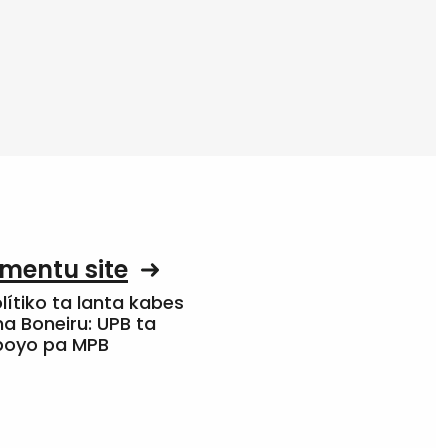
mentu site
olítiko ta lanta kabes
a Boneiru: UPB ta
apoyo pa MPB