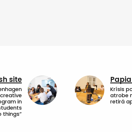
sh site
Papia
penhagen
Krísis p
 creative
atrobe n
ogram in
retirá 
students
 things”