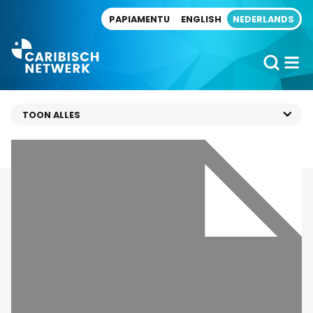
Direct naar artikel
PAPIAMENTU
ENGLISH
NEDERLANDS