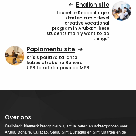
English site
Loucette Reppenhagen
started a mid-level
creative vocational
program in Aruba: “These
students mainly want to do
things”
Papiamentu site
Krísis polítiko ta lanta
kabes atrobe na Boneiru:
UPB ta retirá apoyo pa MPB
Over ons
brengt nieuws, actualiteiten en achtergronden over
Caribisch Netwerk
Aruba, Bonaire, Curaçao, Saba, Sint Eustatius en Sint Maarten en de