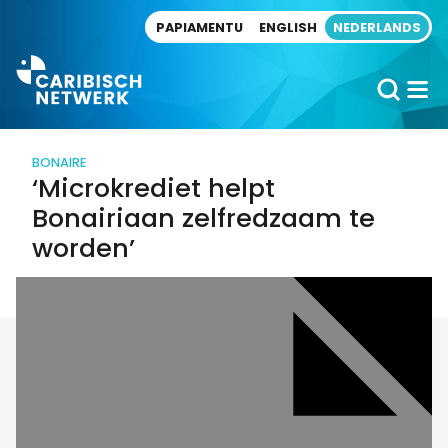
Direct naar artikel
PAPIAMENTU
ENGLISH
NEDERLANDS
BONAIRE
‘Microkrediet helpt
Bonairiaan zelfredzaam te
worden’