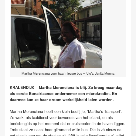
Martha Merenciana voor haar nieuwe bus – foto’s: Janita Monna
KRALENDIJK – Martha Merenciana is blij. Ze kreeg maandag
als eerste Bonairiaanse ondernemer een microkrediet. En
daarmee kan ze haar droom werkelijkheid laten worden.
Martha Merenciana heeft een klein bedrijfje, ‘Martha’s Transport’.
Ze werkt als taxidienst voor bewoners van het eiland, en als
toeristengids op het moment dat er cruiseboten in de haven liggen.
Trots staat ze naast haar glimmend witte bus. Die is zó nieuw dat
het plastic nog om de stoelen zit. “Wit is mijn lievelingskleur”, wijst