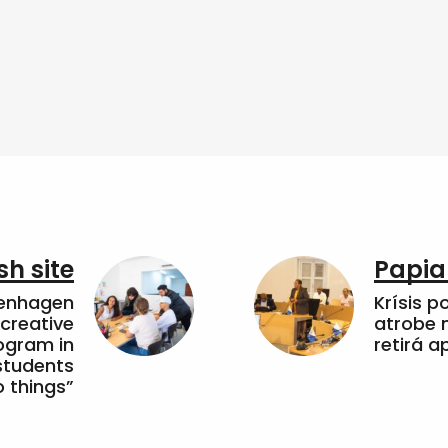
sh site
Papia
penhagen
Krísis p
 creative
atrobe n
ogram in
retirá 
students
 things”