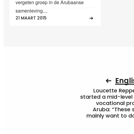
vergeten groep in de Arubaanse
samenleving....
21 MAART 2015
Engli
Loucette Rep
started a mid-level
vocational pr
Aruba: “These 
mainly want to do