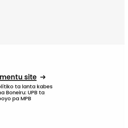
mentu site
olítiko ta lanta kabes
a Boneiru: UPB ta
apoyo pa MPB