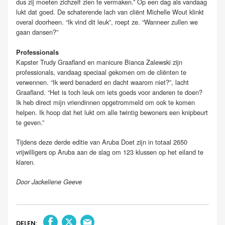
dus zij moeten zichzelf zien te vermaken.” Op een dag als vandaag
lukt dat goed. De schaterende lach van cliënt Michelle Wout klinkt
overal doorheen. “Ik vind dit leuk”, roept ze. “Wanneer zullen we
gaan dansen?”
Professionals
Kapster Trudy Graafland en manicure Bianca Zalewski zijn
professionals, vandaag speciaal gekomen om de cliënten te
verwennen. “Ik werd benaderd en dacht waarom niet?”, lacht
Graafland. “Het is toch leuk om iets goeds voor anderen te doen?
Ik heb direct mijn vriendinnen opgetrommeld om ook te komen
helpen. Ik hoop dat het lukt om alle twintig bewoners een knipbeurt
te geven.”
Tijdens deze derde editie van Aruba Doet zijn in totaal 2650
vrijwilligers op Aruba aan de slag om 123 klussen op het eiland te
klaren.
Door Jackeliene Geeve
DELEN: