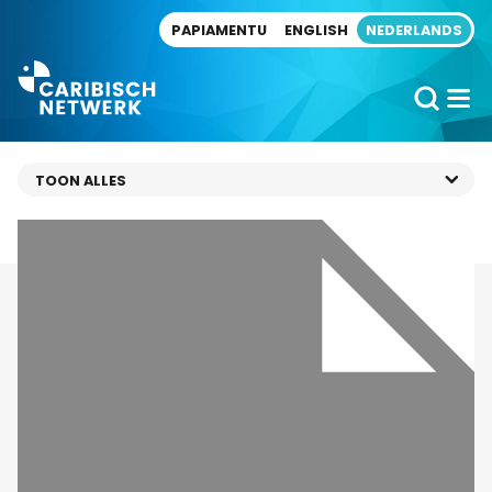
Direct naar artikel
PAPIAMENTU
ENGLISH
NEDERLANDS