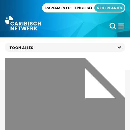
Direct naar artikel
PAPIAMENTU
ENGLISH
NEDERLANDS