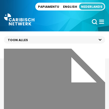
Direct naar artikel
PAPIAMENTU
ENGLISH
NEDERLANDS