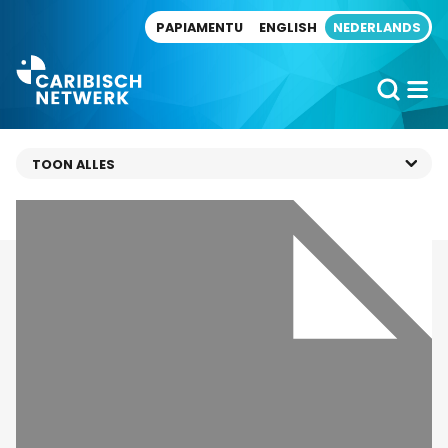
Direct naar artikel
PAPIAMENTU
ENGLISH
NEDERLANDS