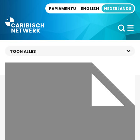
Direct naar artikel
PAPIAMENTU
ENGLISH
NEDERLANDS