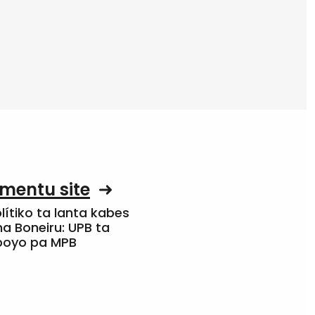
mentu site
olítiko ta lanta kabes
a Boneiru: UPB ta
apoyo pa MPB