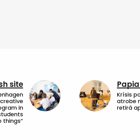
sh site
Papia
penhagen
Krísis p
 creative
atrobe n
ogram in
retirá 
students
 things”