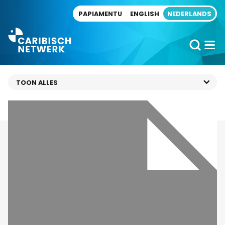
Direct naar artikel
PAPIAMENTU
ENGLISH
NEDERLANDS