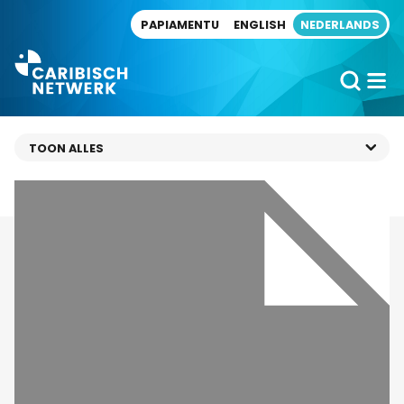
Direct naar artikel
PAPIAMENTU
ENGLISH
NEDERLANDS