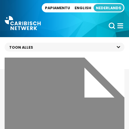
Direct naar artikel
PAPIAMENTU
ENGLISH
NEDERLANDS